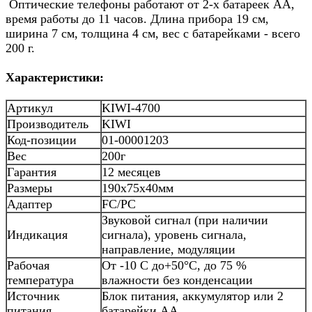
Оптические телефоны работают от 2-х батареек АА,
время работы до 11 часов. Длина прибора 19 см,
ширина 7 см, толщина 4 см, вес с батарейками - всего
200 г.
Характеристики:
Артикул
KIWI-4700
Производитель
KIWI
Код-позиции
01-00001203
Вес
200г
Гарантия
12 месяцев
Размеры
190х75х40мм
Адаптер
FC/PC
Звуковой сигнал (при наличии
Индикация
сигнала), уровень сигнала,
направление, модуляции
Рабочая
От -10 C до+50°C, до 75 %
температура
влажности без конденсации
Источник
Блок питания, аккумулятор или 2
питания
батарейки АА