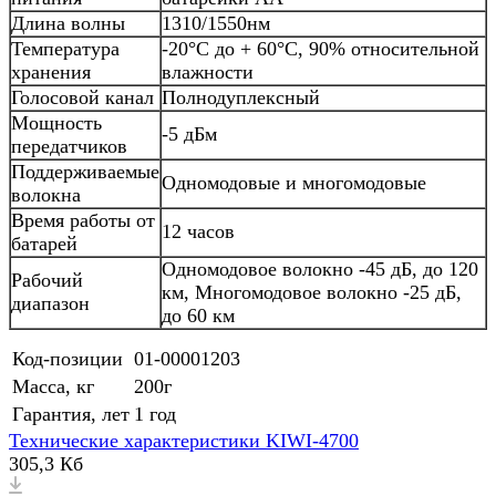
Длина волны
1310/1550нм
Температура
-20°C до + 60°C, 90% относительной
хранения
влажности
Голосовой канал
Полнодуплексный
Мощность
-5 дБм
передатчиков
Поддерживаемые
Одномодовые и многомодовые
волокна
Время работы от
12 часов
батарей
Одномодовое волокно -45 дБ, до 120
Рабочий
км, Многомодовое волокно -25 дБ,
диапазон
до 60 км
Код-позиции
01-00001203
Масса, кг
200г
Гарантия, лет
1 год
Технические характеристики KIWI-4700
305,3 Кб