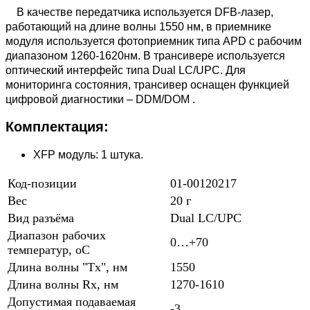
В качестве передатчика используется DFB-лазер,
работающий на длине волны 1550 нм, в приемнике
модуля используется фотоприемник типа APD с рабочим
диапазоном 1260-1620нм. В трансивере используется
оптический интерфейс типа Dual LC/UPC. Для
мониторинга состояния, трансивер оснащен функцией
цифровой диагностики – DDM/DOM .
Комплектация:
XFP модуль: 1 штука.
Код-позиции
01-00120217
Вес
20 г
Вид разъёма
Dual LC/UPC
Диапазон рабочих
0…+70
температур, oC
Длина волны "Tx", нм
1550
Длина волны Rx, нм
1270-1610
Допустимая подаваемая
-3