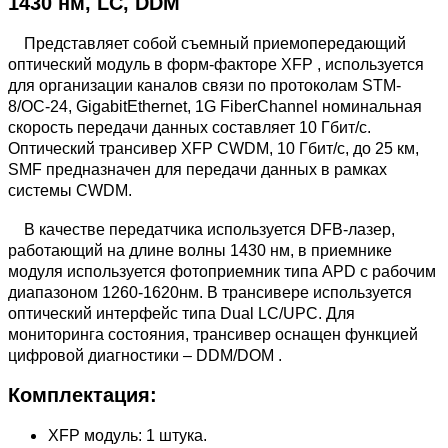
1430 нм, LC, DDM
Представляет собой съемный приемопередающий
оптический модуль в форм-факторе XFP , используется
для организации каналов связи по протоколам STM-
8/OC-24, GigabitEthernet, 1G FiberChannel номинальная
скорость передачи данных составляет 10 Гбит/с.
Оптический трансивер XFP CWDM, 10 Гбит/с, до 25 км,
SMF предназначен для передачи данных в рамках
системы CWDM.
В качестве передатчика используется DFB-лазер,
работающий на длине волны 1430 нм, в приемнике
модуля используется фотоприемник типа APD с рабочим
диапазоном 1260-1620нм. В трансивере используется
оптический интерфейс типа Dual LC/UPC. Для
мониторинга состояния, трансивер оснащен функцией
цифровой диагностики – DDM/DOM .
Комплектация:
XFP модуль: 1 штука.