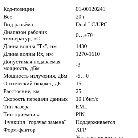
Код-позиции
01-00120241
Вес
20 г
Вид разъёма
Dual LC/UPC
Диапазон рабочих
0…+70
температур, oC
Длина волны "Tx", нм
1430
Длина волны Rx, нм
1270-1610
Допустимая подаваемая
-3
мощность, дБм
Мощность излучения, дБм
-5…0
Оптический бюджет, дБ
15
Расстояние, км
25
Скорость передачи данных
10 Гбит/с
Тип лазера
EML
Тип приемника
PIN
Функция "горячая замена"
Поддерживается
Форм-фактор
XFP
Устанавливается по