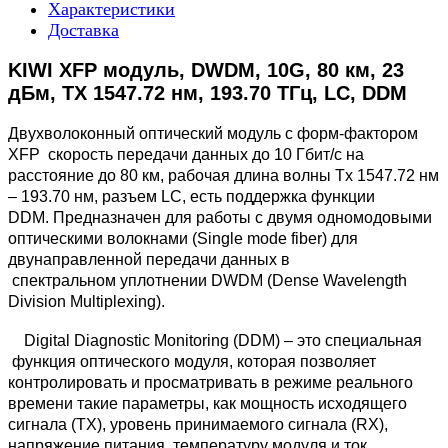
Характеристики
Доставка
KIWI XFP модуль, DWDM, 10G, 80 км, 23
дБм, TX 1547.72 нм, 193.70 ТГц, LC, DDM
Двухволоконный оптический модуль с форм-фактором
XFP скорость передачи данных до 10 Гбит/с на
расстояние до 80 км, рабочая длина волны Tx 1547.72 нм
– 193.70 нм, разъем LC, есть поддержка функции
DDM. Предназначен для работы с двумя одномодовыми
оптическими волокнами (Single mode fiber) для
двунаправленной передачи данных в
спектральном уплотнении DWDM (Dense Wavelength
Division Multiplexing).
Digital Diagnostic Monitoring (DDM) – это специальная
функция оптического модуля, которая позволяет
контролировать и просматривать в режиме реального
времени такие параметры, как мощность исходящего
сигнала (TX), уровень принимаемого сигнала (RX),
напряжение питания, температуру модуля и ток