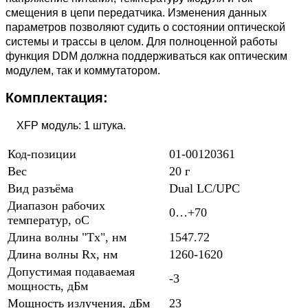
смещения в цепи передатчика. Изменения данных
параметров позволяют судить о состоянии оптической
системы и трассы в целом. Для полноценной работы
функция DDM должна поддерживаться как оптическим
модулем, так и коммутатором.
Комплектация:
XFP модуль: 1 штука.
Код-позиции
01-00120361
Вес
20 г
Вид разъёма
Dual LC/UPC
Диапазон рабочих
0…+70
температур, oC
Длина волны "Tx", нм
1547.72
Длина волны Rx, нм
1260-1620
Допустимая подаваемая
-3
мощность, дБм
Мощность излучения, дБм
23