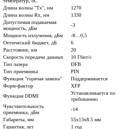
температур, oC
Длина волны "Tx", нм
1270
Длина волны Rx, нм
1330
Допустимая подаваемая
-3
мощность, дБм
Мощность излучения, дБм
-8…0,5
Оптический бюджет, дБ
6
Расстояние, км
20
Скорость передачи данных
10 Гбит/с
Тип лазера
DFB
Тип приемника
PIN
Функция "горячая замена"
Поддерживается
Форм-фактор
XFP
Устанавливается по
Функция DDMI
требованию
Чувствительность
-14
приемника, дБм
Габариты, мм
55x13x8.5 мм
Гарантия, лет
1 год