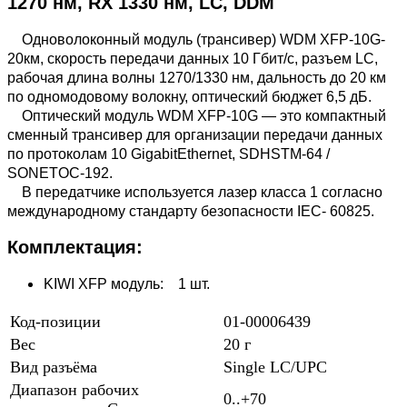
1270 нм, RX 1330 нм, LC, DDM
Одноволоконный модуль (трансивер) WDM XFP-10G-
20км, скорость передачи данных 10 Гбит/с, разъем LC,
рабочая длина волны 1270/1330 нм, дальность до 20 км
по одномодовому волокну, оптический бюджет 6,5 дБ.
Оптический модуль WDM XFP-10G — это компактный
сменный трансивер для организации передачи данных
по протоколам 10 GigabitEthernet, SDHSTM-64 /
SONETOC-192.
В передатчике используется лазер класса 1 согласно
международному стандарту безопасности IEC- 60825.
Комплектация:
KIWI XFP модуль: 1 шт.
Код-позиции
01-00006439
Вес
20 г
Вид разъёма
Single LC/UPC
Диапазон рабочих
0..+70