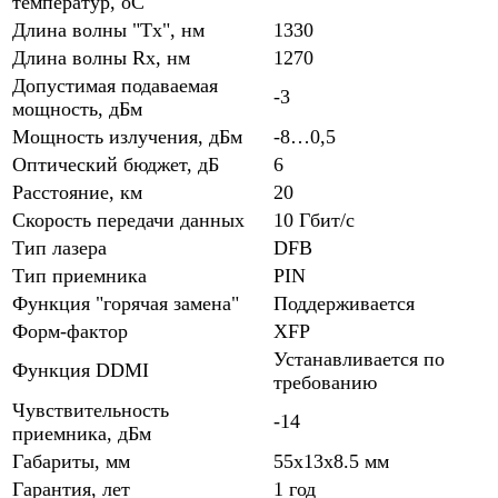
температур, oC
Длина волны "Tx", нм
1330
Длина волны Rx, нм
1270
Допустимая подаваемая
-3
мощность, дБм
Мощность излучения, дБм
-8…0,5
Оптический бюджет, дБ
6
Расстояние, км
20
Скорость передачи данных
10 Гбит/с
Тип лазера
DFB
Тип приемника
PIN
Функция "горячая замена"
Поддерживается
Форм-фактор
XFP
Устанавливается по
Функция DDMI
требованию
Чувствительность
-14
приемника, дБм
Габариты, мм
55x13x8.5 мм
Гарантия, лет
1 год