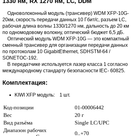
1330 нм, RX 1270 нм, LC, DDM
Одноволоконный модуль (трансивер) WDM XFP-10G-
20км, скорость передачи данных 10 Гбит/с, разъем LC,
рабочая длина волны 1330/1270 нм, дальность до 20 км
по одномодовому волокну, оптический бюджет 6,5 дБ.
Оптический модуль WDM XFP-10G — это компактный
сменный трансивер для организации передачи данных
по протоколам 10 GigabitEthernet, SDHSTM-64 /
SONETOC-192.
В передатчике используется лазер класса 1 согласно
международному стандарту безопасности IEC- 60825.
Комплектация:
KIWI XFP модуль: 1 шт.
Код-позиции
01-00006442
Вес
20 г
Вид разъёма
Single LC/UPC
Диапазон рабочих
0..+70