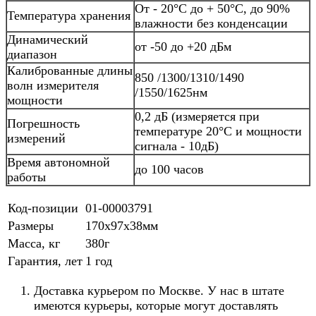
От - 20°C до + 50°C, до 90%
Температура хранения
влажности без конденсации
Динамический
от -50 до +20 дБм
диапазон
Калиброванные длины
850 /1300/1310/1490
волн измерителя
/1550/1625нм
мощности
0,2 дБ (измеряется при
Погрешность
температуре 20°С и мощности
измерений
сигнала - 10дБ)
Время автономной
до 100 часов
работы
Код-позиции
01-00003791
Размеры
170х97х38мм
Масса, кг
380г
Гарантия, лет
1 год
Доставка курьером по Москве. У нас в штате
имеются курьеры, которые могут доставлять